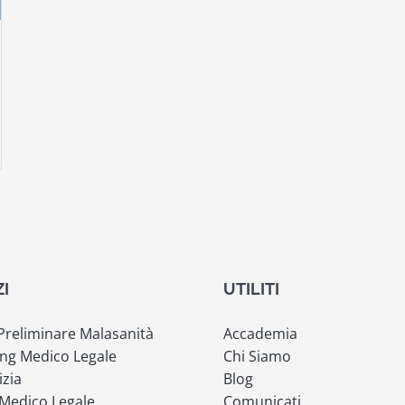
ZI
UTILITI
 Preliminare Malasanità
Accademia
ng Medico Legale
Chi Siamo
izia
Blog
 Medico Legale
Comunicati