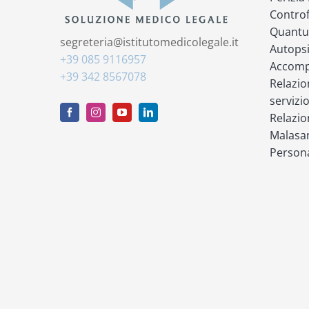
Controf
Quantu
segreteria@istitutomedicolegale.it
Autops
+39 085 9116957
Accompa
+39 342 8567078
Relazio
servizi
Relazio
Malasan
Persona